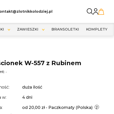
ontakt@zlotnikkolodziej.pl
KI
ZAWIESZKI
BRANSOLETKI
KOMPLETY
ścionek W-557 z Rubinem
nt:
-
ność:
duża ilość
 w:
4 dni
a:
od 20,00 zł
- Paczkomaty
(Polska)