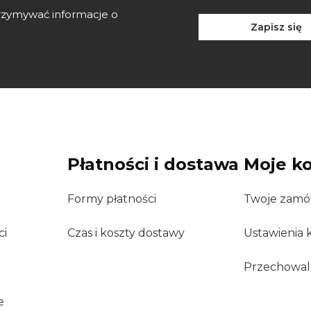
otrzymywać informacje o
Zapisz się
Płatności i dostawa
Moje k
e
Formy płatności
Twoje zamó
ci
Czas i koszty dostawy
Ustawienia 
Przechowal
e