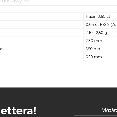
y dostawy
Rubin 0,60 ct
0,04 ct H/Si2 (2x 
2,10 - 2,50 g
2,30 mm
:
5,50 mm
6,50 mm
ettera!