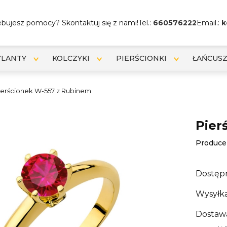
bujesz pomocy? Skontaktuj się z nami!
Tel.:
660576222
Email.:
k
YLANTY
KOLCZYKI
PIERŚCIONKI
ŁAŃCUSZ
ierścionek W-557 z Rubinem
Pier
Produce
Dostęp
Wysyłka
Dostaw