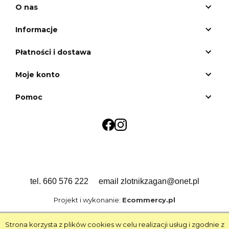
O nas
Informacje
Płatności i dostawa
Moje konto
Pomoc
tel. 660 576 222 email zlotnikzagan@onet.pl
Projekt i wykonanie:
Ecommercy.pl
Pokaż pełną wersję strony
Strona korzysta z plików cookies w celu realizacji usług i zgodnie z