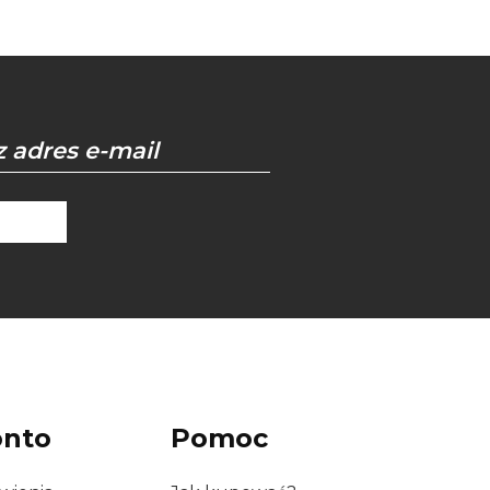
onto
Pomoc