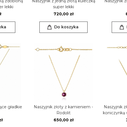
lką zdobioną
Naszyjnik z jedną złotą kuleczką
Naszyjnik z
r lekki
super lekki
ł
720,00 zł
yka
Do koszyka
zące gładkie
Naszyjnik złoty z kamieniem -
Naszyjnik 
Rodolit
koniczynką w
zł
650,00 zł