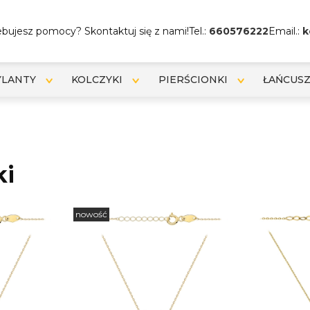
bujesz pomocy? Skontaktuj się z nami!
Tel.:
660576222
Email.:
k
YLANTY
KOLCZYKI
PIERŚCIONKI
ŁAŃCUSZ
ki
nowość