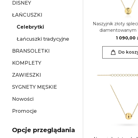
DISNEY
ŁAŃCUSZKI
Naszyjnik złoty sple
Celebrytki
diamentowanym 
1 090,00 
Łańcuszki tradycyjne
BRANSOLETKI
Do kosz
KOMPLETY
ZAWIESZKI
SYGNETY MĘSKIE
Nowości
Promocje
Opcje przeglądania