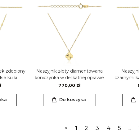
łek zdobiony
Naszyjnik złoty diamentowana
Naszyjni
kie kulki
koniczynka w delikatnej oprawie
czarnymi k
k
ł
770,00 zł
yka
Do koszyka
<
1
2
3
4
5
...