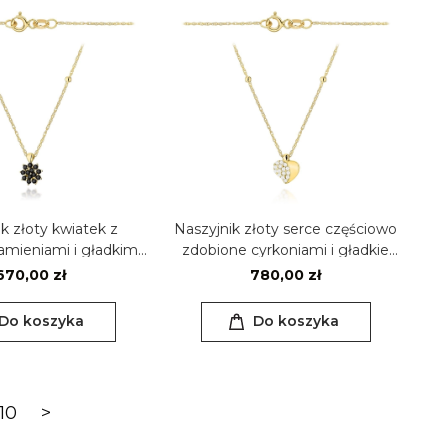
k złoty kwiatek z
Naszyjnik złoty serce częściowo
amieniami i gładkimi
zdobione cyrkoniami i gładkie
uleczkami
kulki
670,00 zł
780,00 zł
Do koszyka
Do koszyka
10
>