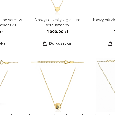
cione serca w
Naszyjnik złoty z gładkim
Naszyjnik z
kółeczku
serduszkiem
zł
1 000,00 zł
yka
Do koszyka