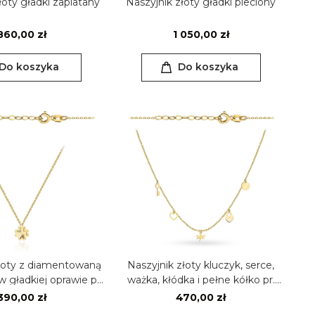
łoty gładki zaplatany
Naszyjnik złoty gładki pleciony
860,00 zł
1 050,00 zł
Do koszyka
Do koszyka
złoty z diamentowaną
Naszyjnik złoty kluczyk, serce,
 gładkiej oprawie pr.
ważka, kłódka i pełne kółko pr.
375
375
390,00 zł
470,00 zł