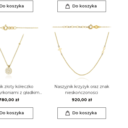
Do koszyka
Do koszyka
ik złoty kółeczko
Naszyjnik krzyżyk oraz znak
yrkoniami z gładkimi
nieskończoności
uleczkami
780,00 zł
920,00 zł
Do koszyka
Do koszyka