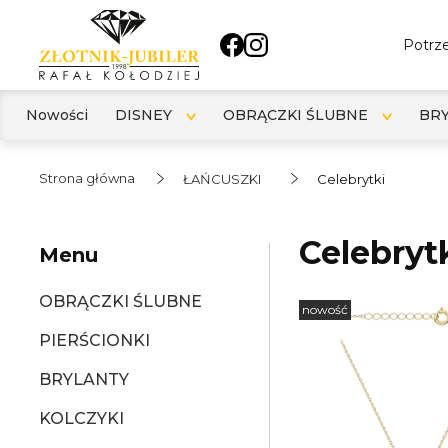
Potrze
Nowości
DISNEY
OBRĄCZKI ŚLUBNE
BR
Strona główna
ŁAŃCUSZKI
Celebrytki
Celebryt
Menu
OBRĄCZKI ŚLUBNE
nowość
PIERŚCIONKI
BRYLANTY
KOLCZYKI