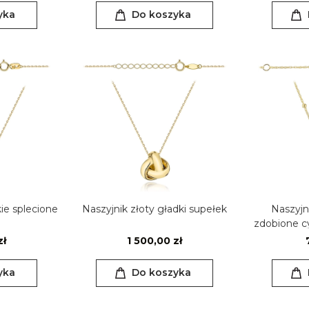
yka
Do koszyka
ie splecione
Naszyjnik złoty gładki supełek
Naszyjn
zdobione c
k
zł
1 500,00 zł
yka
Do koszyka